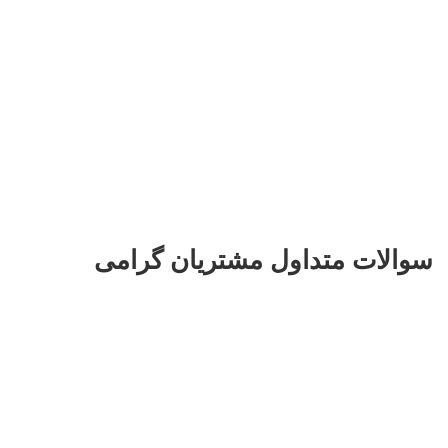
سوالات متداول مشتریان گرامی
سفارش گل به صورت آنلاین به کتالم از کجا
ارسال میشود ؟
با توجه به اینکه گل طبیعی قابلیت ارسال از فاصله های خیلی دور
را ندارد ،ما بخش عمده ای از سفارشات را خودمان در مجموعه
آنلاین گل آماده و توسط پیک های مجرب و کارآزموده به محل