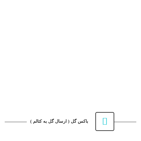
گل فروشی آنلاین
باکس گل
جعبه گل
دسته گل
سبد گل
تاج گل
مراسم ترحیم
بوم گل شادی
گل های آپارتمانی
ماشین عروس
دسته گل عروس
تماس با ما
باکس گل ( ارسال گل به کتالم )