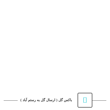
گل فروشی آنلاین
باکس گل
جعبه گل
دسته گل
سبد گل
تاج گل
مراسم ترحیم
بوم گل شادی
گل های آپارتمانی
ماشین عروس
دسته گل عروس
تماس با
ما
باکس گل ( ارسال گل به رستم آباد )