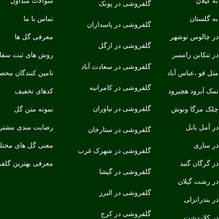
ه گیلان
سوالات متداول
گلفروشی در پونک
ه گلستان
تماس با ما
گلفروشی در پاسداران
ر چالوس نوشهر
معرفی گل ها
گلفروشی در ازگل
ر تنکابن رامسر
روش های ثبت سف
گلفروشی در سعادت آباد
ل قو ،عباس آباد
تامین کنندگان محص
گلفروشی در کامرانیه
مک آبرود هچیرود
کدهای تخفیف
گلفروشی در نیاوران
لک مزگا ونوش
نمونه متن گل
ر آمل بابل
رضایت مندی مشتری
گلفروشی در ستارخان
ر ساری
معنی گل های مخت
گلفروشی در شهرک غرب
 گرگان گنبد
معرفی بهترین گلف
گلفروشی در گیشا
ر رشت گیلان
گلفروشی در البرز
 بندرانزلی
گلفروشی در کرج
ر کلاردشت