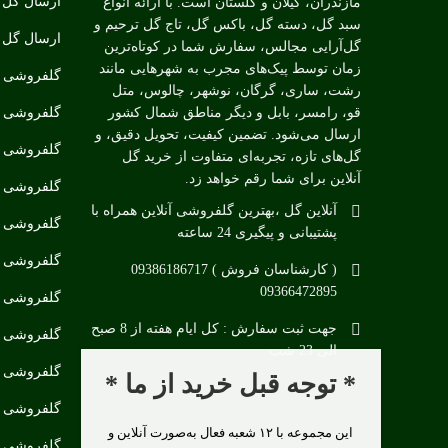
ارسال گل ب
مازندران، گیلان و گلستان است. با ارائه انواع
سبد گل، دسته گل، باکس گل، تاج گل ترحیم و
ارسال گل ب
گل‌آرایی مجالس، سفارش شما در کوتاه‌ترین
زمان توسط پیک‌های مجرب به شهرهایی مانند
گلفروشی د
رشت، ساری، گرگان، نوشهر، چالوس، متل
گلفروشی د
قو، رامسر، بابل و دیگر مناطق شمال کشور
ارسال می‌شود. تضمین کیفیت، تحویل دقیق، و
گلفروشی مت
گل‌های تازه، تجربه‌ای متفاوت از خرید گل
آنلاین برای شما رقم خواهد زد.
گلفروشی ن
آنلاین گل ،بهترین گلفروشی آنلاین همراه با
گلفروشی چ
پشتیبانی و پیگیری 24 ساعته
گلفروشی د
( کارشناسان فروش ) 09386186717
09366472895
گلفروشی د
جهت ثبت سفارش : کل ایام هفته از 8 صبح
گلفروشی در
الی 23 شب
گلفروشی د
* توجه قبل خرید از ما *
گلفروشی در
این مجموعه با ۱۲ شعبه فعال به‌صورت آنلاین و
گلفروشی د