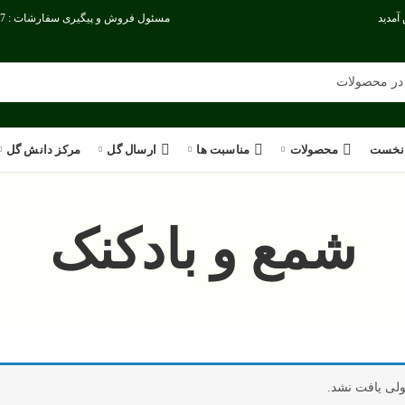
آمدید
مسئول فروش و پیگیری سفارشات : 09386186717
نخست
محصولات
مناسبت ها
ارسال گل
مرکز دانش گل
شمع و بادکنک
لی یافت نشد.