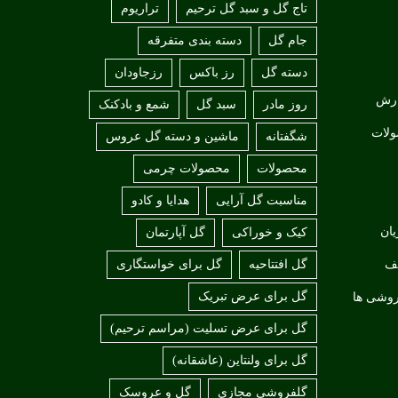
تاج گل و سبد گل ترحیم
تراریوم
جام گل
دسته بندی متفرقه
دسته گل
رز باکس
رزجاودان
ارش
روز مادر
سبد گل
شمع و بادکنک
ولات
شگفتانه
ماشین و دسته گل عروس
محصولات
محصولات چرمی
مناسبت گل آرایی
هدایا و کادو
ان
کیک و خوراکی
گل آپارتمان
لف
گل افتتاحیه
گل برای خواستگاری
گل برای عرض تبریک
روشی ها
گل برای عرض تسلیت (مراسم ترحیم)
گل برای ولنتاین (عاشقانه)
گلفروشی مجازی
گل و عروسک