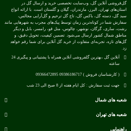
گل‌فروشی آنلاین گل، وب‌سایت تخصصی خرید و ارسال گل در
استان‌های تهران، البرز، مازندران، گیلان و گلستان است. با ارائه انواع
سبد گل، دسته گل، باکس گل، تاج گل ترحیم و گل‌آرایی مجالس،
سفارش شما در کوتاه‌ترین زمان توسط پیک‌های مجرب به شهرهایی مانند
رشت، ساری، گرگان، نوشهر، چالوس، متل قو، رامسر، بابل و دیگر
مناطق شمال کشور ارسال می‌شود. تضمین کیفیت، تحویل دقیق، و
گل‌های تازه، تجربه‌ای متفاوت از خرید گل آنلاین برای شما رقم خواهد
زد.
آنلاین گل ،بهترین گلفروشی آنلاین همراه با پشتیبانی و پیگیری 24
ساعته
( کارشناسان فروش ) 09386186717 09366472895
جهت ثبت سفارش : کل ایام هفته از 8 صبح الی 23 شب
شعبه های شمال
شعبه های تهران
راهنمایی