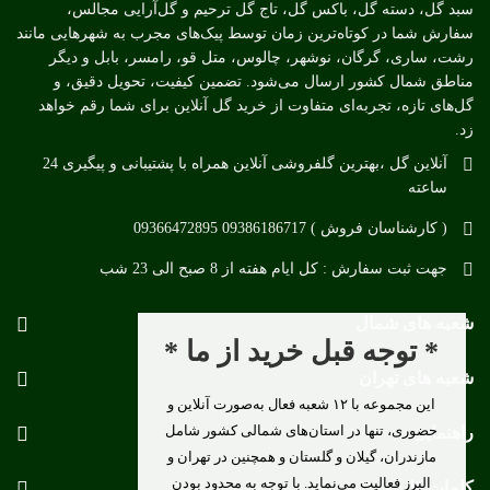
سبد گل، دسته گل، باکس گل، تاج گل ترحیم و گل‌آرایی مجالس،
سفارش شما در کوتاه‌ترین زمان توسط پیک‌های مجرب به شهرهایی مانند
رشت، ساری، گرگان، نوشهر، چالوس، متل قو، رامسر، بابل و دیگر
مناطق شمال کشور ارسال می‌شود. تضمین کیفیت، تحویل دقیق، و
گل‌های تازه، تجربه‌ای متفاوت از خرید گل آنلاین برای شما رقم خواهد
زد.
آنلاین گل ،بهترین گلفروشی آنلاین همراه با پشتیبانی و پیگیری 24
ساعته
( کارشناسان فروش ) 09386186717 09366472895
جهت ثبت سفارش : کل ایام هفته از 8 صبح الی 23 شب
شعبه های شمال
* توجه قبل خرید از ما *
شعبه های تهران
این مجموعه با ۱۲ شعبه فعال به‌صورت آنلاین و
حضوری، تنها در استان‌های شمالی کشور شامل
راهنمایی
مازندران، گیلان و گلستان و همچنین در تهران و
البرز فعالیت می‌نماید. با توجه به محدود بودن
کلمات کلیدی