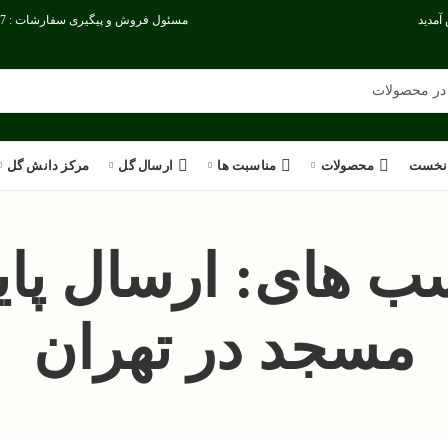
آمدید
مسئول فروش و پیگیری سفارشات : 09386186717
نخست
محصولات
مناسبت ها
ارسال گل
مرکز دانش گل
ب های: ارسال پای
مسجد در تهران