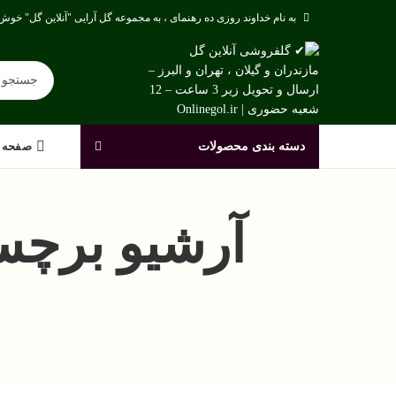
به نام خداوند روزی ده رهنمای ، به مجموعه گل آرایی "آنلاین گل" خوش 
دسته بندی محصولات
صفحه 
آرشیو برچس