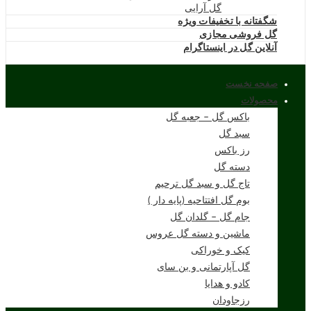
گل آرایی
شگفتانه با تخفیفات ویژه
گل فروشی مجازی
آنلاین گل در اینستاگرام
صفحه نخست
محصولات
باکس گل – جعبه گل
سبد گل
رز باکس
دسته گل
تاج گل و سبد گل ترحیم
بوم گل افتتاحیه (پایه دار )
جام گل – گلدان گل
ماشین و دسته گل عروس
کیک و خوراکی
گل آپارتمانی و بن سای
کادو و هدایا
رزجاودان