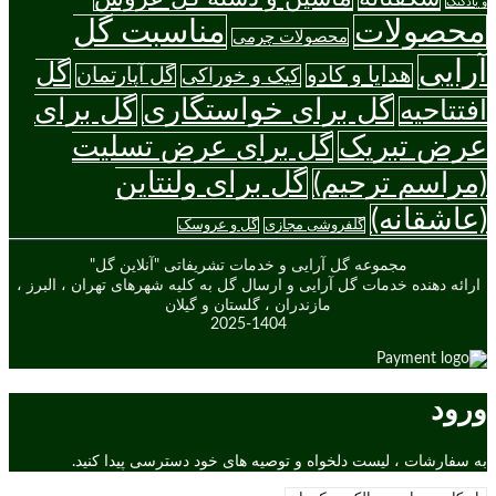
و بادکنک
محصولات
مناسبت گل
محصولات چرمی
آرایی
گل
هدایا و کادو
گل آپارتمان
کیک و خوراکی
گل برای خواستگاری
گل برای
افتتاحیه
عرض تبریک
گل برای عرض تسلیت
گل برای ولنتاین
(مراسم ترحیم)
(عاشقانه)
گلفروشی مجازی
گل و عروسک
مجموعه گل آرایی و خدمات تشریفاتی "آنلاین گل"
ارائه دهنده خدمات گل آرایی و ارسال گل به کلیه شهرهای تهران ، البرز ،
مازندران ، گلستان و گیلان
2025-1404
ورود
به سفارشات ، لیست دلخواه و توصیه های خود دسترسی پیدا کنید.