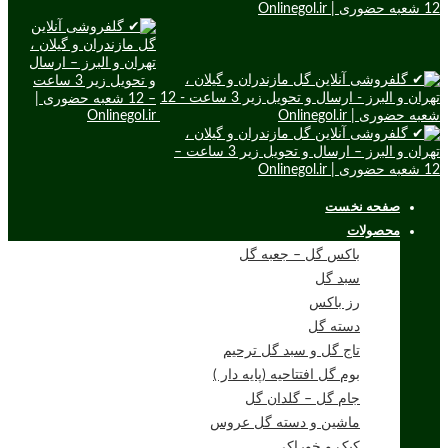
صفحه نخست
محصولات
باکس گل – جعبه گل
سبد گل
رز باکس
دسته گل
تاج گل و سبد گل ترحیم
بوم گل افتتاحیه (پایه دار )
جام گل – گلدان گل
ماشین و دسته گل عروس
کیک و خوراکی