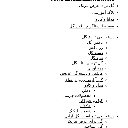
گل برای عرض تبریک
بلاگ آموزشی
هدایا و کادو
صفحه اینستاگرام آنلاین گل
دسته بندی : نوع گل
باکس گل
رز باکس
دسته گل
سبد گل
گل ترحیم ، تاج گل
رزجاودان
ماشین و دسته گل عروس
گل آپارتمانی و بن سای
هدایا و کادو
ادکلن
محصولات چرمی
کیک و خوراکی
شکلات
شمع و بادکنک
دسته بندی : مناسبت گل آرایی
گل برای عرض تبریک
گل افتتاحیه