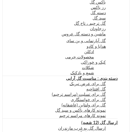
باکس گل
رز باکس
دسته گل
سبد گل
گل ترحیم ، تاج گل
رزجاودان
ماشین و دسته گل عروس
گل آپارتمانی و بن سای
هدایا و کادو
ادکلن
محصولات چرمی
کیک و خوراکی
شکلات
شمع و بادکنک
دسته بندی : مناسبت گل آرایی
گل برای عرض تبریک
گل افتتاحیه
گل برای تسلیت (مراسم ترحیم)
گل برای خواستگاری
گل برای ولنتاین (عاشقانه)
نمونه کارهای باکس و سبد گل
نمونه کارهای مراسم ترحیم
ارسال گل (12 شعبه)
ارسال گل به غرب مازندران