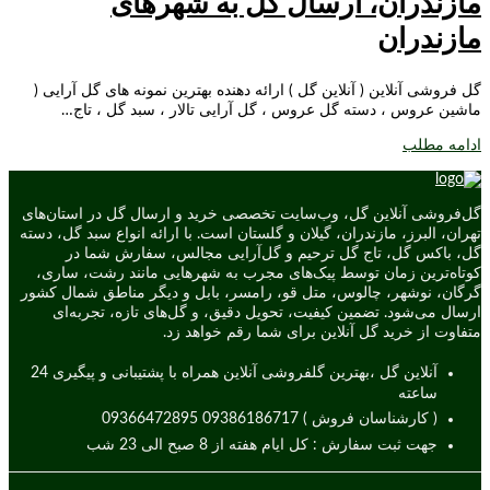
مازندران، ارسال گل به شهرهای
مازندران
گل فروشی آنلاین ( آنلاین گل ) ارائه دهنده بهترین نمونه های گل آرایی (
ماشین عروس ، دسته گل عروس ، گل آرایی تالار ، سبد گل ، تاج…
ادامه مطلب
گل‌فروشی آنلاین گل، وب‌سایت تخصصی خرید و ارسال گل در استان‌های
تهران، البرز، مازندران، گیلان و گلستان است. با ارائه انواع سبد گل، دسته
گل، باکس گل، تاج گل ترحیم و گل‌آرایی مجالس، سفارش شما در
کوتاه‌ترین زمان توسط پیک‌های مجرب به شهرهایی مانند رشت، ساری،
گرگان، نوشهر، چالوس، متل قو، رامسر، بابل و دیگر مناطق شمال کشور
ارسال می‌شود. تضمین کیفیت، تحویل دقیق، و گل‌های تازه، تجربه‌ای
متفاوت از خرید گل آنلاین برای شما رقم خواهد زد.
آنلاین گل ،بهترین گلفروشی آنلاین همراه با پشتیبانی و پیگیری 24
ساعته
( کارشناسان فروش ) 09386186717 09366472895
جهت ثبت سفارش : کل ایام هفته از 8 صبح الی 23 شب