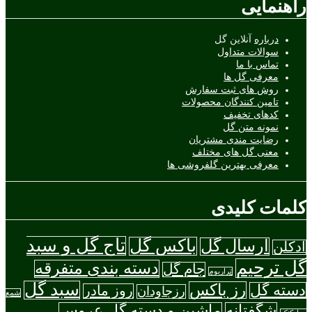
راهنمایی
درباره
آنلاین گل
سوالات متداول
تماس با ما
معرفی گل ها
روش های ثبت سفارش
تامین کنندگان محصولات
کدهای تخفیف
نمونه متن گل
رضایت مندی مشتریان
معنی گل های مختلف
معرفی بهترین گلفروشی ها
کلمات کلیدی
تاج گل و سبد
باکس گل
ارسال گل
ادکلن
گل ترحیم
دسته بندی متفرقه
جام گل
تراریوم
سبد گل
رز باکس
دسته گل
روز مادر
رزجاودان
شمع
شگفتانه
ماشین و دسته گل عروس