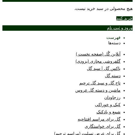
هیچ محصولی در سبد خرید نیست.
خرید کنید
ورود و ثبت نام
فهرست
دسته‌ها
آنلاین گُل (صفحه نخست )
گلفروشی مجازی (بزودی)
باکس گل | سبد گل
دسته گل
تاج گل و سبد گل ترحیم
ماشین و دسته گل عروس
رزجاودان
کیک و خوراکی
شمع و بادکنک
گل برای مراسم افتتاحیه
گل برای خواستگاری
گل برای عرض تسلیت (مراسم ترحیم)