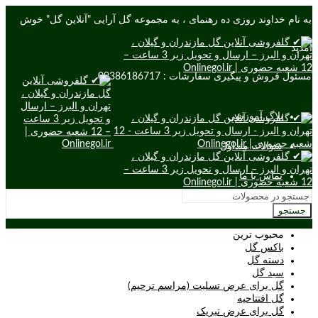
به نام خداوند روزی ده رهنمای ، به مجموعه گل آرایی "آنلاین گل" خوش
آمدید
مسئول فروش و پیگیری سفارشات : 09386186717
بلاگ آموزشی
سوالات متداول
تماس با ما
جستجو
محبوب ترین
باکس گل
دسته گل
سبد گل
گل برای عرض تسلیت (مراسم ترحیم)
گل افتتاحیه
گل برای عرض تبریک