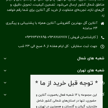
مناطق شمال کشور ارسال می‌شود. تضمین کیفیت، تحویل دقیق، و
گل‌های تازه، تجربه‌ای متفاوت از خرید گل آنلاین برای شما رقم خواهد
زد.
آنلاین گل ،بهترین گلفروشی آنلاین همراه با پشتیبانی و پیگیری
24 ساعته
( کارشناسان فروش ) 09386186717 09366472895
جهت ثبت سفارش : کل ایام هفته از 8 صبح الی 23 شب
شعبه های شمال
شعبه های تهران
* توجه قبل خرید از ما *
راهنمایی
کلمات کلیدی
این مجموعه با ۱۲ شعبه فعال به‌صورت آنلاین و
حضوری، تنها در استان‌های شمالی کشور شامل
مازندران، گیلان و گلستان و همچنین در تهران و