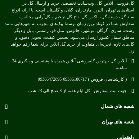
گل‌فروشی آنلاین گل، وب‌سایت تخصصی خرید و ارسال گل در
استان‌های تهران، البرز، مازندران، گیلان و گلستان است. با ارائه انواع
سبد گل، دسته گل، باکس گل، تاج گل ترحیم و گل‌آرایی مجالس،
سفارش شما در کوتاه‌ترین زمان توسط پیک‌های مجرب به شهرهایی مانند
رشت، ساری، گرگان، نوشهر، چالوس، متل قو، رامسر، بابل و دیگر
مناطق شمال کشور ارسال می‌شود. تضمین کیفیت، تحویل دقیق، و
گل‌های تازه، تجربه‌ای متفاوت از خرید گل آنلاین برای شما رقم خواهد
زد.
آنلاین گل ،بهترین گلفروشی آنلاین همراه با پشتیبانی و پیگیری 24
ساعته
( کارشناسان فروش ) 09386186717 09366472895
جهت ثبت سفارش : کل ایام هفته از 8 صبح الی 23 شب
شعبه های شمال
شعبه های تهران
راهنمایی