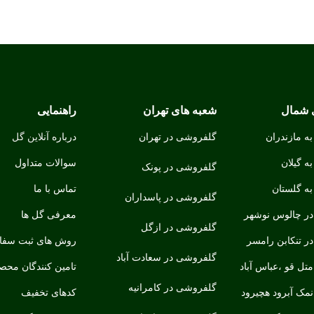
 شمال
شعبه های تهران
راهنمایی
ه مازندران
گلفروشی در تهران
درباره
آنلاین گل
ه گیلان
سوالات متداول
گلفروشی در پونک
ه گلستان
تماس با ما
گلفروشی در پاسداران
ر چالوس نوشهر
معرفی گل ها
گلفروشی در ازگل
ر تنکابن رامسر
روش های ثبت سف
گلفروشی در سعادت آباد
ل قو ،عباس آباد
تامین کنندگان محص
گلفروشی در کامرانیه
مک آبرود هچیرود
کدهای تخفیف