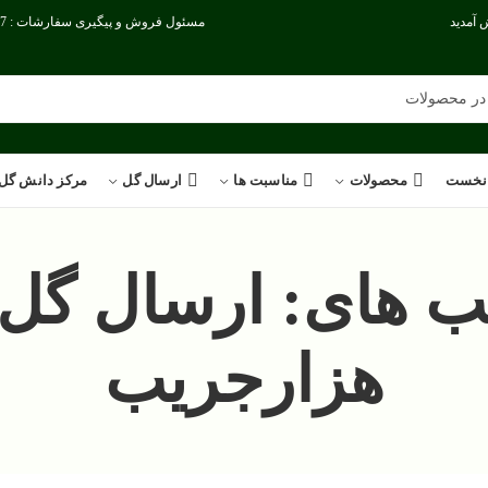
 آمدید
مسئول فروش و پیگیری سفارشات : 09386186717
نخست
محصولات
مناسبت ها
ارسال گل
مرکز دانش گل
 های: ارسال گل ب
هزارجریب