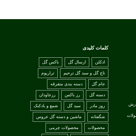
کلمات کلیدی
ادکلن
ارسال گل
باکس گل
تاج گل و سبد گل ترحیم
تراریوم
جام گل
دسته بندی متفرقه
دسته گل
رز باکس
رزجاودان
ارش
روز مادر
سبد گل
شمع و بادکنک
ولات
شگفتانه
ماشین و دسته گل عروس
محصولات
محصولات چرمی