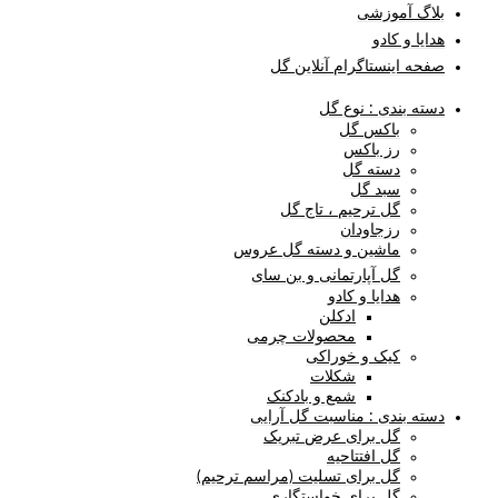
بلاگ آموزشی
هدایا و کادو
صفحه اینستاگرام آنلاین گل
دسته بندی : نوع گل
باکس گل
رز باکس
دسته گل
سبد گل
گل ترحیم ، تاج گل
رزجاودان
ماشین و دسته گل عروس
گل آپارتمانی و بن سای
هدایا و کادو
ادکلن
محصولات چرمی
کیک و خوراکی
شکلات
شمع و بادکنک
دسته بندی : مناسبت گل آرایی
گل برای عرض تبریک
گل افتتاحیه
گل برای تسلیت (مراسم ترحیم)
گل برای خواستگاری