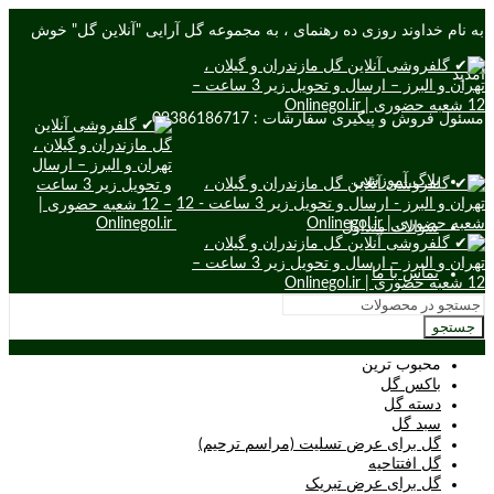
به نام خداوند روزی ده رهنمای ، به مجموعه گل آرایی "آنلاین گل" خوش
آمدید
مسئول فروش و پیگیری سفارشات : 09386186717
بلاگ آموزشی
سوالات متداول
تماس با ما
جستجو
محبوب ترین
باکس گل
دسته گل
سبد گل
گل برای عرض تسلیت (مراسم ترحیم)
گل افتتاحیه
گل برای عرض تبریک