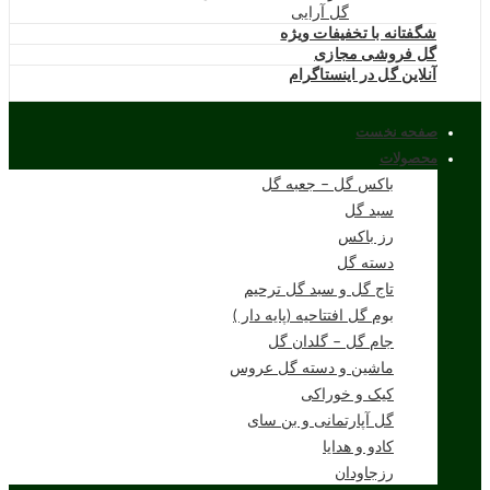
گل آرایی
شگفتانه با تخفیفات ویژه
گل فروشی مجازی
آنلاین گل در اینستاگرام
صفحه نخست
محصولات
باکس گل – جعبه گل
سبد گل
رز باکس
دسته گل
تاج گل و سبد گل ترحیم
بوم گل افتتاحیه (پایه دار )
جام گل – گلدان گل
ماشین و دسته گل عروس
کیک و خوراکی
گل آپارتمانی و بن سای
کادو و هدایا
رزجاودان