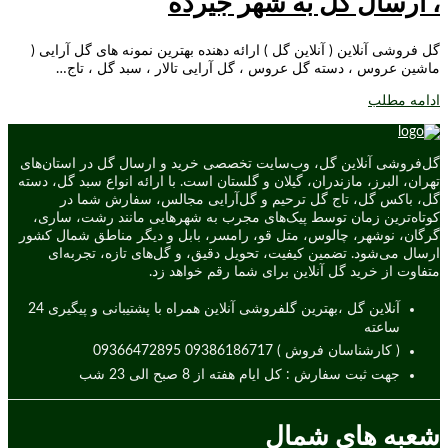
، ارسال گل به شهر جیرده
گل فروشی آنلاین ( آنلاین گل ) ارائه دهنده بهترین نمونه های گل آرایی (
ماشین عروس ، دسته گل عروس ، گل آرایی تالار ، سبد گل ، تاج…
ادامه مطلب
گل‌فروشی آنلاین گل، وب‌سایت تخصصی خرید و ارسال گل در استان‌های
تهران، البرز، مازندران، گیلان و گلستان است. با ارائه انواع سبد گل، دسته
گل، باکس گل، تاج گل ترحیم و گل‌آرایی مجالس، سفارش شما در
کوتاه‌ترین زمان توسط پیک‌های مجرب به شهرهایی مانند رشت، ساری،
گرگان، نوشهر، چالوس، متل قو، رامسر، بابل و دیگر مناطق شمال کشور
ارسال می‌شود. تضمین کیفیت، تحویل دقیق، و گل‌های تازه، تجربه‌ای
متفاوت از خرید گل آنلاین برای شما رقم خواهد زد.
آنلاین گل ،بهترین گلفروشی آنلاین همراه با پشتیبانی و پیگیری 24
ساعته
( کارشناسان فروش ) 09386186717 09366472895
جهت ثبت سفارش : کل ایام هفته از 8 صبح الی 23 شب
شعبه های شمال