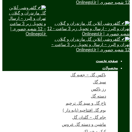
صفحه نخست
محصولات
باکس گل – جعبه گل
سبد گل
رز باکس
دسته گل
تاج گل و سبد گل ترحیم
بوم گل افتتاحیه (پایه دار )
جام گل – گلدان گل
ماشین و دسته گل عروس
کیک و خوراکی