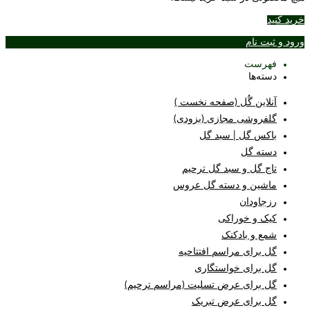
خرید کنید
ورود و ثبت نام
فهرست
دسته‌ها
آنلاین گُل (صفحه نخست )
گلفروشی مجازی (بزودی)
باکس گل | سبد گل
دسته گل
تاج گل و سبد گل ترحیم
ماشین و دسته گل عروس
رزجاودان
کیک و خوراکی
شمع و بادکنک
گل برای مراسم افتتاحیه
گل برای خواستگاری
گل برای عرض تسلیت (مراسم ترحیم)
گل برای عرض تبریک