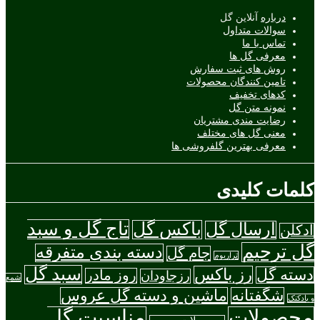
درباره
آنلاین گل
سوالات متداول
تماس با ما
معرفی گل ها
روش های ثبت سفارش
تامین کنندگان محصولات
کدهای تخفیف
نمونه متن گل
رضایت مندی مشتریان
معنی گل های مختلف
معرفی بهترین گلفروشی ها
کلمات کلیدی
تاج گل و سبد
باکس گل
ارسال گل
ادکلن
گل ترحیم
دسته بندی متفرقه
جام گل
تراریوم
سبد گل
رز باکس
دسته گل
روز مادر
رزجاودان
شمع
شگفتانه
ماشین و دسته گل عروس
و بادکنک
محصولات
مناسبت گل