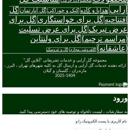
محصولات چرمی
آرایی
گل
هدایا و کادو
گل آپارتمان
کیک و خوراکی
گل برای خواستگاری
گل برای
افتتاحیه
عرض تبریک
گل برای عرض تسلیت
گل برای ولنتاین
(مراسم ترحیم)
(عاشقانه)
گلفروشی مجازی
گل و عروسک
مجموعه گل آرایی و خدمات تشریفاتی "آنلاین گل"
ارائه دهنده خدمات گل آرایی و ارسال گل به کلیه شهرهای تهران ، البرز ،
مازندران ، گلستان و گیلان
2025-1404
ورود
به سفارشات ، لیست دلخواه و توصیه های خود دسترسی پیدا کنید.