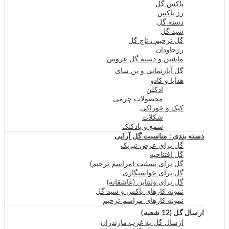
باکس گل
رز باکس
دسته گل
سبد گل
گل ترحیم ، تاج گل
رزجاودان
ماشین و دسته گل عروس
گل آپارتمانی و بن سای
هدایا و کادو
ادکلن
محصولات چرمی
کیک و خوراکی
شکلات
شمع و بادکنک
دسته بندی : مناسبت گل آرایی
گل برای عرض تبریک
گل افتتاحیه
گل برای تسلیت (مراسم ترحیم)
گل برای خواستگاری
گل برای ولنتاین (عاشقانه)
نمونه کارهای باکس و سبد گل
نمونه کارهای مراسم ترحیم
ارسال گل (12 شعبه)
ارسال گل به غرب مازندران