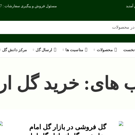
آمدید
مسئول فروش و پیگیری سفارشات : 09386186717
نخست
محصولات
مناسبت ها
ارسال گل
مرکز دانش گل
های: خرید گل ارز
گل فروشی در بازار گل امام