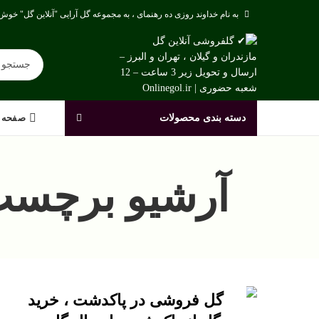
به نام خداوند روزی ده رهنمای ، به مجموعه گل آرایی "آنلاین گل" خوش 
دسته بندی محصولات
صفحه 
آرشیو برچسب 
گل فروشی در پاکدشت ، خرید