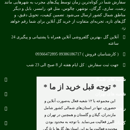
سفارش شما در کوتاه‌ترین زمان توسط پیک‌های مجرب به شهرهایی مانند
رشت، ساری، گرگان، نوشهر، چالوس، متل قو، رامسر، بابل و دیگر
مناطق شمال کشور ارسال می‌شود. تضمین کیفیت، تحویل دقیق، و
گل‌های تازه، تجربه‌ای متفاوت از خرید گل آنلاین برای شما رقم خواهد
زد.
آنلاین گل ،بهترین گلفروشی آنلاین همراه با پشتیبانی و پیگیری 24
ساعته
( کارشناسان فروش ) 09386186717 09366472895
جهت ثبت سفارش : کل ایام هفته از 8 صبح الی 23 شب
شعبه های شمال
* توجه قبل خرید از ما *
شعبه های تهران
این مجموعه با ۱۲ شعبه فعال به‌صورت آنلاین و
حضوری، تنها در استان‌های شمالی کشور شامل
راهنمایی
مازندران، گیلان و گلستان و همچنین در تهران و
البرز فعالیت می‌نماید. با توجه به محدود بودن
کلمات کلیدی
محدوده فعالیت ما به این استان‌ها، گل‌ها با تازگی