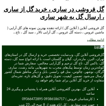
گل فروشی در ساری ، خرید گل از ساری
، ارسال گل به شهر ساری
گل فروشی آنلاین ( آنلاین گل ) ارائه دهنده بهترین نمونه های گل آرایی (
ماشین عروس ، دسته گل عروس ، گل آرایی تالار ، سبد گل ، تاج…
ادامه مطلب
گل‌فروشی آنلاین گل، وب‌سایت تخصصی خرید و ارسال گل در استان‌های
تهران، البرز، مازندران، گیلان و گلستان است. با ارائه انواع سبد گل، دسته
گل، باکس گل، تاج گل ترحیم و گل‌آرایی مجالس، سفارش شما در
کوتاه‌ترین زمان توسط پیک‌های مجرب به شهرهایی مانند رشت، ساری،
گرگان، نوشهر، چالوس، متل قو، رامسر، بابل و دیگر مناطق شمال کشور
ارسال می‌شود. تضمین کیفیت، تحویل دقیق، و گل‌های تازه، تجربه‌ای
متفاوت از خرید گل آنلاین برای شما رقم خواهد زد.
آنلاین گل ،بهترین گلفروشی آنلاین همراه با پشتیبانی و پیگیری 24
ساعته
( کارشناسان فروش ) 09386186717 09366472895
جهت ثبت سفارش : کل ایام هفته از 8 صبح الی 23 شب