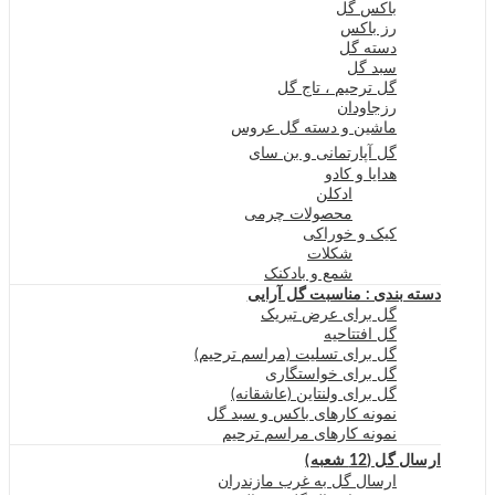
باکس گل
رز باکس
دسته گل
سبد گل
گل ترحیم ، تاج گل
رزجاودان
ماشین و دسته گل عروس
گل آپارتمانی و بن سای
هدایا و کادو
ادکلن
محصولات چرمی
کیک و خوراکی
شکلات
شمع و بادکنک
دسته بندی : مناسبت گل آرایی
گل برای عرض تبریک
گل افتتاحیه
گل برای تسلیت (مراسم ترحیم)
گل برای خواستگاری
گل برای ولنتاین (عاشقانه)
نمونه کارهای باکس و سبد گل
نمونه کارهای مراسم ترحیم
ارسال گل (12 شعبه)
ارسال گل به غرب مازندران