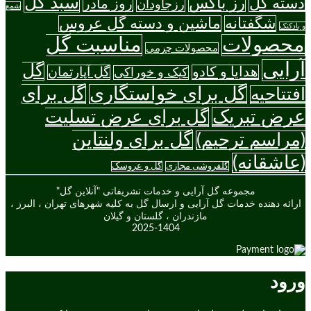
سبد گل
رز باکس
دسته گل
روز مادر
رزجاودان
شمع
شگفتانه
ماشین و دسته گل عروس
و بادکنک
محصولات
مناسبت گل
محصولات چرمی
آرایی
گل
هدایا و کادو
گل آپارتمان
کیک و خوراکی
گل برای خواستگاری
گل برای
افتتاحیه
عرض تبریک
گل برای عرض تسلیت
گل برای ولنتاین
(مراسم ترحیم)
(عاشقانه)
گلفروشی مجازی
گل و عروسک
مجموعه گل آرایی و خدمات تشریفاتی "آنلاین گل"
ارائه دهنده خدمات گل آرایی و ارسال گل به کلیه شهرهای تهران ، البرز ،
مازندران ، گلستان و گیلان
2025-1404
ورود