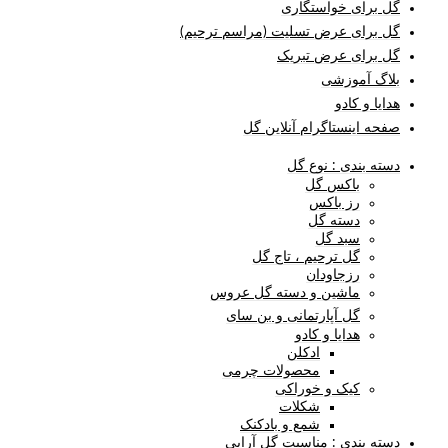
گل برای خواستگاری
گل برای عرض تسلیت (مراسم ترحیم)
گل برای عرض تبریک
بلاگ آموزشی
هدایا و کادو
صفحه اینستاگرام آنلاین گل
دسته بندی : نوع گل
باکس گل
رز باکس
دسته گل
سبد گل
گل ترحیم ، تاج گل
رزجاودان
ماشین و دسته گل عروس
گل آپارتمانی و بن سای
هدایا و کادو
ادکلن
محصولات چرمی
کیک و خوراکی
شکلات
شمع و بادکنک
دسته بندی : مناسبت گل آرایی