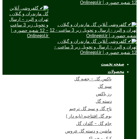
صفحه نخست
محصولات
باکس گل – جعبه گل
سبد گل
رز باکس
دسته گل
تاج گل و سبد گل ترحیم
بوم گل افتتاحیه (پایه دار )
جام گل – گلدان گل
ماشین و دسته گل عروس
کیک و خوراکی