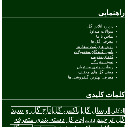
راهنمایی
درباره
آنلاین گل
سوالات متداول
تماس با ما
معرفی گل ها
روش های ثبت سفارش
تامین کنندگان محصولات
کدهای تخفیف
نمونه متن گل
رضایت مندی مشتریان
معنی گل های مختلف
معرفی بهترین گلفروشی ها
کلمات کلیدی
تاج گل و سبد
باکس گل
ارسال گل
ادکلن
گل ترحیم
دسته بندی متفرقه
جام گل
تراریوم