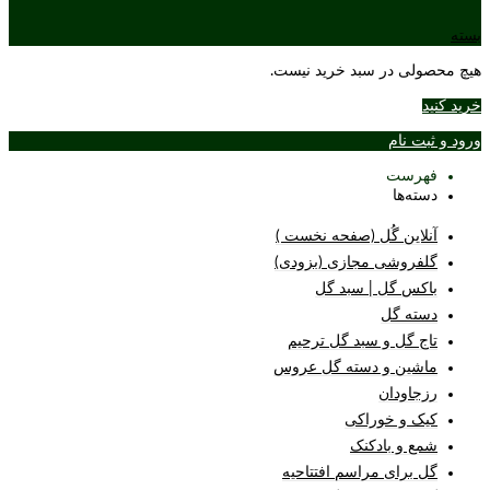
بسته
هیچ محصولی در سبد خرید نیست.
خرید کنید
ورود و ثبت نام
فهرست
دسته‌ها
آنلاین گُل (صفحه نخست )
گلفروشی مجازی (بزودی)
باکس گل | سبد گل
دسته گل
تاج گل و سبد گل ترحیم
ماشین و دسته گل عروس
رزجاودان
کیک و خوراکی
شمع و بادکنک
گل برای مراسم افتتاحیه