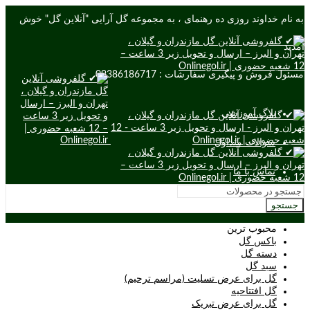
به نام خداوند روزی ده رهنمای ، به مجموعه گل آرایی "آنلاین گل" خوش
آمدید
مسئول فروش و پیگیری سفارشات : 09386186717
بلاگ آموزشی
سوالات متداول
تماس با ما
جستجو
محبوب ترین
باکس گل
دسته گل
سبد گل
گل برای عرض تسلیت (مراسم ترحیم)
گل افتتاحیه
گل برای عرض تبریک