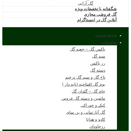
گل آرایی
شگفتانه با تخفیفات ویژه
گل فروشی مجازی
آنلاین گل در اینستاگرام
صفحه نخست
محصولات
باکس گل – جعبه گل
سبد گل
رز باکس
دسته گل
تاج گل و سبد گل ترحیم
بوم گل افتتاحیه (پایه دار )
جام گل – گلدان گل
ماشین و دسته گل عروس
کیک و خوراکی
گل آپارتمانی و بن سای
کادو و هدایا
رزجاودان