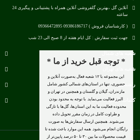
آنلاین گل ،بهترین گلفروشی آنلاین همراه با پشتیبانی و پیگیری 24
ساعته
( کارشناسان فروش ) 09386186717 09366472895
جهت ثبت سفارش : کل ایام هفته از 8 صبح الی 23 شب
شعبه های شمال
* توجه قبل خرید از ما *
شعبه های تهران
این مجموعه با ۱۲ شعبه فعال به‌صورت آنلاین و
حضوری، تنها در استان‌های شمالی کشور شامل
راهنمایی
مازندران، گیلان و گلستان و همچنین در تهران و
البرز فعالیت می‌نماید. با توجه به محدود بودن
کلمات کلیدی
محدوده فعالیت ما به این استان‌ها، گل‌ها با تازگی
و طراوت کامل در زمان مقرر تحویل داده
می‌شوند. همچنین ارسال سفارش‌ها به صورت
رایگان انجام می‌شود. همه این موارد باعث شده تا
قیمت محصولات ما بین ۳۰ تا ۵۰ درصد پایین‌تر از