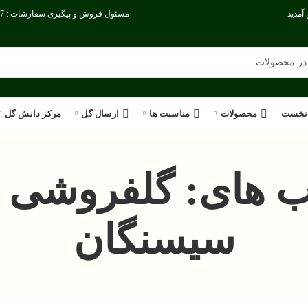
آمدید
مسئول فروش و پیگیری سفارشات : 09386186717
نخست
محصولات
مناسبت ها
ارسال گل
مرکز دانش گل
 های: گلفروشی ا
سیسنگان