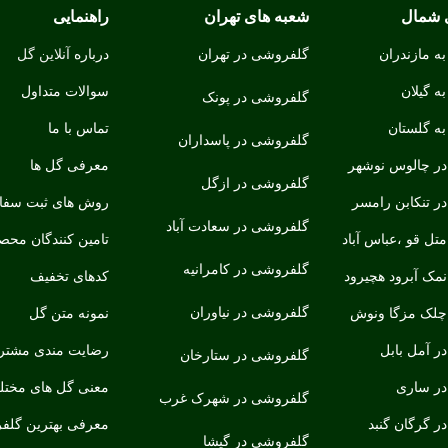
 شمال
شعبه های تهران
راهنمایی
ه مازندران
گلفروشی در تهران
درباره
آنلاین گل
ه گیلان
سوالات متداول
گلفروشی در پونک
ه گلستان
تماس با ما
گلفروشی در پاسداران
ر چالوس نوشهر
معرفی گل ها
گلفروشی در ازگل
ر تنکابن رامسر
روش های ثبت سف
گلفروشی در سعادت آباد
ل قو ،عباس آباد
تامین کنندگان محص
گلفروشی در کامرانیه
مک آبرود هچیرود
کدهای تخفیف
گلفروشی در نیاوران
لک مزگا ونوش
نمونه متن گل
ر آمل بابل
رضایت مندی مشتری
گلفروشی در ستارخان
ر ساری
معنی گل های مخت
گلفروشی در شهرک غرب
 گرگان گنبد
معرفی بهترین گلف
گلفروشی در گیشا