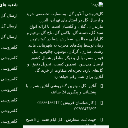
شعبه های
گل‌فروشی آنلاین گل، وب‌سایت تخصصی خرید
ارسال گل ب
و ارسال گل در استان‌های تهران، البرز،
ارسال گل ب
مازندران، گیلان و گلستان است. با ارائه انواع
سبد گل، دسته گل، باکس گل، تاج گل ترحیم و
ارسال گل ب
گل‌آرایی مجالس، سفارش شما در کوتاه‌ترین
زمان توسط پیک‌های مجرب به شهرهایی مانند
گلفروشی د
رشت، ساری، گرگان، نوشهر، چالوس، متل
گلفروشی د
قو، رامسر، بابل و دیگر مناطق شمال کشور
ارسال می‌شود. تضمین کیفیت، تحویل دقیق، و
گلفروشی مت
گل‌های تازه، تجربه‌ای متفاوت از خرید گل
آنلاین برای شما رقم خواهد زد.
گلفروشی ن
آنلاین گل ،بهترین گلفروشی آنلاین همراه با
گلفروشی چ
پشتیبانی و پیگیری 24 ساعته
گلفروشی د
( کارشناسان فروش ) 09386186717
09366472895
گلفروشی د
جهت ثبت سفارش : کل ایام هفته از 8 صبح
گلفروشی در
الی 23 شب