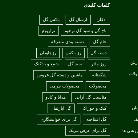
کلمات کلیدی
ادکلن
ارسال گل
باکس گل
تاج گل و سبد گل ترحیم
تراریوم
جام گل
دسته بندی متفرقه
دسته گل
رز باکس
رزجاودان
ارش
روز مادر
سبد گل
شمع و بادکنک
ولات
شگفتانه
ماشین و دسته گل عروس
محصولات
محصولات چرمی
مناسبت گل آرایی
هدایا و کادو
ان
کیک و خوراکی
گل آپارتمان
لف
گل افتتاحیه
گل برای خواستگاری
گل برای عرض تبریک
روشی ها