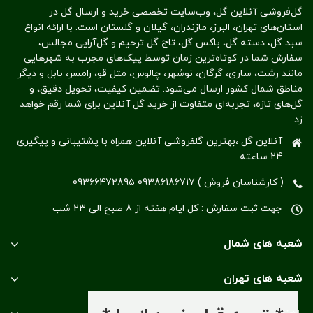
گل‌فروشی آنلاین گل، وب‌سایت تخصصی خرید و ارسال گل در
استان‌های تهران، البرز، مازندران، گیلان و گلستان است. با ارائه انواع
سبد گل، دسته گل، باکس گل، تاج گل ترحیم و گل‌آرایی مجالس،
سفارش شما در کوتاه‌ترین زمان توسط پیک‌های مجرب به شهرهایی
مانند رشت، ساری، گرگان، نوشهر، چالوس، متل قو، رامسر، بابل و دیگر
مناطق شمال کشور ارسال می‌شود. تضمین کیفیت، تحویل دقیق، و
گل‌های تازه، تجربه‌ای متفاوت از خرید گل آنلاین برای شما رقم خواهد
زد.
آنلاین گل ،بهترین گلفروشی آنلاین همراه با پشتیبانی و پیگیری
24 ساعته
( کارشناسان فروش ) 09386186717 09366472895
جهت ثبت سفارش : کل ایام هفته از 8 صبح الی 23 شب
شعبه های شمال
شعبه های تهران