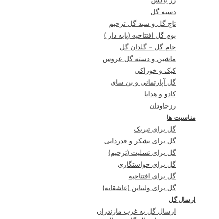
رز باکس
دسته گل
تاج گل و سبد گل ترحیم
بوم گل افتتاحیه (پایه دار )
جام گل – گلدان گل
ماشین و دسته گل عروس
کیک و خوراکی
گل آپارتمانی و بن سای
کادو و هدایا
رزجاودان
مناسبت ها
گل برای تبریک
گل برای تشکر و قدردانی
گل برای تسلیت (ترحیم)
گل برای خواستگاری
گل برای افتتاحیه
گل برای ولنتاین (عاشقانه)
ارسال گل
ارسال گل به غرب مازندران