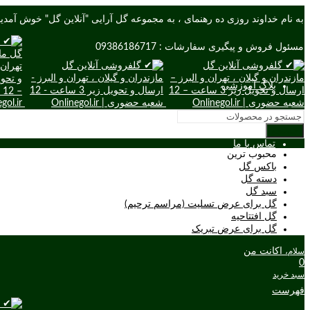
به نام خداوند روزی ده رهنمای ، به مجموعه گل آرایی "آنلاین گل" خوش آمدید
مسئول فروش و پیگیری سفارشات : 09386186717
بلاگ آموزشی
سوالات متداول
جستجو
تماس با ما
محبوب ترین
باکس گل
دسته گل
سبد گل
گل برای عرض تسلیت (مراسم ترحیم)
گل افتتاحیه
گل برای عرض تبریک
اکانت من
سلام،
0
سبد خرید
فهرست