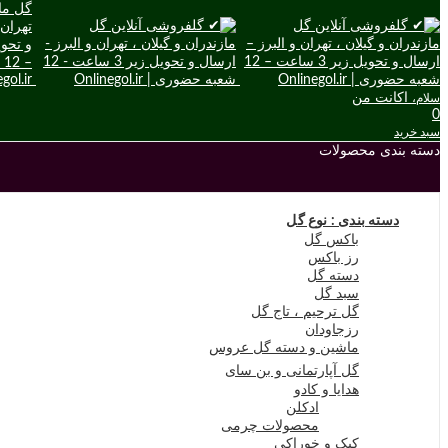
اکانت من
سلام،
0
سبد خرید
دسته بندی محصولات
دسته بندی : نوع گل
باکس گل
رز باکس
دسته گل
سبد گل
گل ترحیم ، تاج گل
رزجاودان
ماشین و دسته گل عروس
گل آپارتمانی و بن سای
هدایا و کادو
ادکلن
محصولات چرمی
کیک و خوراکی