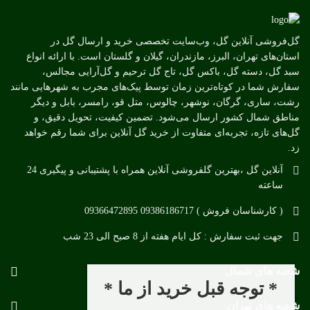
گل‌فروشی آنلاین گل، وب‌سایت تخصصی خرید و ارسال گل در
استان‌های تهران، البرز، مازندران، گیلان و گلستان است. با ارائه انواع
سبد گل، دسته گل، باکس گل، تاج گل ترحیم و گل‌آرایی مجالس،
سفارش شما در کوتاه‌ترین زمان توسط پیک‌های مجرب به شهرهایی مانند
رشت، ساری، گرگان، نوشهر، چالوس، متل قو، رامسر، بابل و دیگر
مناطق شمال کشور ارسال می‌شود. تضمین کیفیت، تحویل دقیق، و
گل‌های تازه، تجربه‌ای متفاوت از خرید گل آنلاین برای شما رقم خواهد
زد.
آنلاین گل ،بهترین گلفروشی آنلاین همراه با پشتیبانی و پیگیری 24
ساعته
( کارشناسان فروش ) 09386186717 09366472895
جهت ثبت سفارش : کل ایام هفته از 8 صبح الی 23 شب
شعبه های شمال
* توجه قبل خرید از ما *
شعبه های تهران