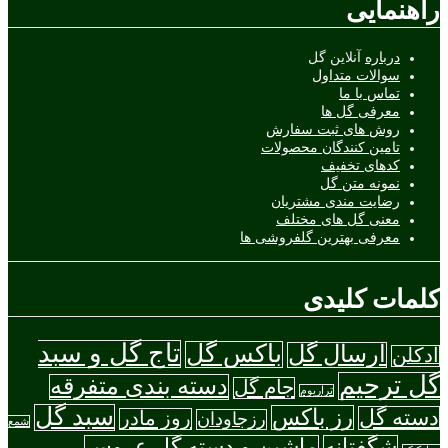
راهنمایی
درباره
آنلاین گل
سوالات متداول
تماس با ما
معرفی گل ها
روش های ثبت سفارش
تامین کنندگان محصولات
کدهای تخفیف
نمونه متن گل
رضایت مندی مشتریان
معنی گل های مختلف
معرفی بهترین گلفروشی ها
کلمات کلیدی
تاج گل و سبد
باکس گل
ارسال گل
ادکلن
گل ترحیم
دسته بندی متفرقه
جام گل
تراریوم
سبد گل
رز باکس
دسته گل
روز مادر
رزجاودان
شمع
شگفتانه
ماشین و دسته گل عروس