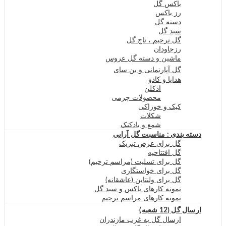
باکس گل
رز باکس
دسته گل
سبد گل
گل ترحیم ، تاج گل
رزجاودان
ماشین و دسته گل عروس
گل آپارتمانی و بن سای
هدایا و کادو
ادکلن
محصولات چرمی
کیک و خوراکی
شکلات
شمع و بادکنک
دسته بندی : مناسبت گل آرایی
گل برای عرض تبریک
گل افتتاحیه
گل برای تسلیت (مراسم ترحیم)
گل برای خواستگاری
گل برای ولنتاین (عاشقانه)
نمونه کارهای باکس و سبد گل
نمونه کارهای مراسم ترحیم
ارسال گل (12 شعبه)
ارسال گل به غرب مازندران