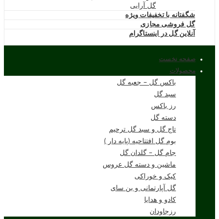
گل آرایی
شگفتانه با تخفیفات ویژه
گل فروشی مجازی
آنلاین گل در اینستاگرام
صفحه نخست
محصولات
باکس گل – جعبه گل
سبد گل
رز باکس
دسته گل
تاج گل و سبد گل ترحیم
بوم گل افتتاحیه (پایه دار )
جام گل – گلدان گل
ماشین و دسته گل عروس
کیک و خوراکی
گل آپارتمانی و بن سای
کادو و هدایا
رزجاودان