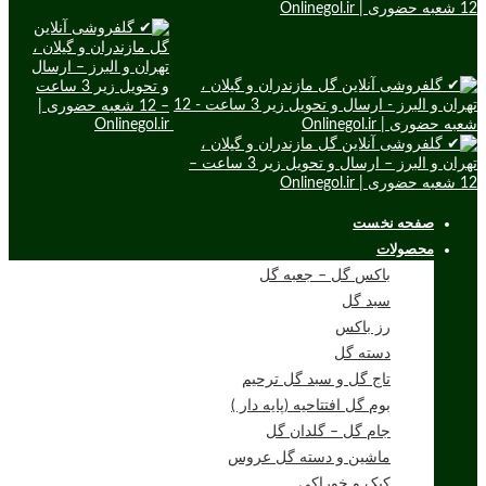
صفحه نخست
محصولات
باکس گل – جعبه گل
سبد گل
رز باکس
دسته گل
تاج گل و سبد گل ترحیم
بوم گل افتتاحیه (پایه دار )
جام گل – گلدان گل
ماشین و دسته گل عروس
کیک و خوراکی