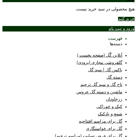
هیچ محصولی در سبد خرید نیست.
خرید کنید
ورود و ثبت نام
فهرست
دسته‌ها
آنلاین گُل (صفحه نخست )
گلفروشی مجازی (بزودی)
باکس گل | سبد گل
دسته گل
تاج گل و سبد گل ترحیم
ماشین و دسته گل عروس
رزجاودان
کیک و خوراکی
شمع و بادکنک
گل برای مراسم افتتاحیه
گل برای خواستگاری
گل برای عرض تسلیت (مراسم ترحیم)