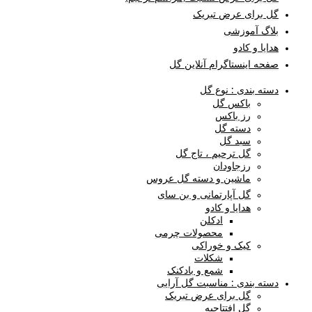
گل برای عرض تبریک
بلاگ آموزشی
هدایا و کادو
صفحه اینستاگرام آنلاین گل
دسته بندی : نوع گل
باکس گل
رز باکس
دسته گل
سبد گل
گل ترحیم ، تاج گل
رزجاودان
ماشین و دسته گل عروس
گل آپارتمانی و بن سای
هدایا و کادو
ادکلن
محصولات چرمی
کیک و خوراکی
شکلات
شمع و بادکنک
دسته بندی : مناسبت گل آرایی
گل برای عرض تبریک
گل افتتاحیه