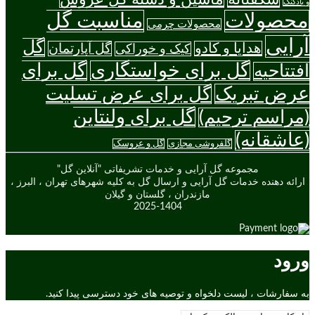
و بادکنک
محصولات
مناسبت گل
محصولات چرمی
آرایی
گل
هدایا و کادو
گل آپارتمان
کیک و خوراکی
گل برای خواستگاری
گل برای
افتتاحیه
عرض تبریک
گل برای عرض تسلیت
گل برای ولنتاین
(مراسم ترحیم)
(عاشقانه)
گلفروشی مجازی
گل و عروسک
مجموعه گل آرایی و خدمات تشریفاتی "آنلاین گل"
ارائه دهنده خدمات گل آرایی و ارسال گل به کلیه شهرهای تهران ، البرز ،
مازندران ، گلستان و گیلان
2025-1404
ورود
به سفارشات ، لیست دلخواه و توصیه های خود دسترسی پیدا کنید.