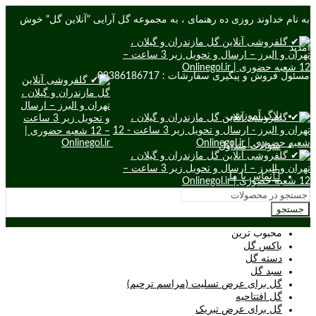
به نام خداوند روزی ده رهنمای ، به مجموعه گل آرایی "آنلاین گل" خوش
آمدید
مسئول فروش و پیگیری سفارشات : 09386186717
بلاگ آموزشی
سوالات متداول
تماس با ما
جستجو
محبوب ترین
باکس گل
دسته گل
سبد گل
گل برای عرض تسلیت (مراسم ترحیم)
گل افتتاحیه
گل برای عرض تبریک