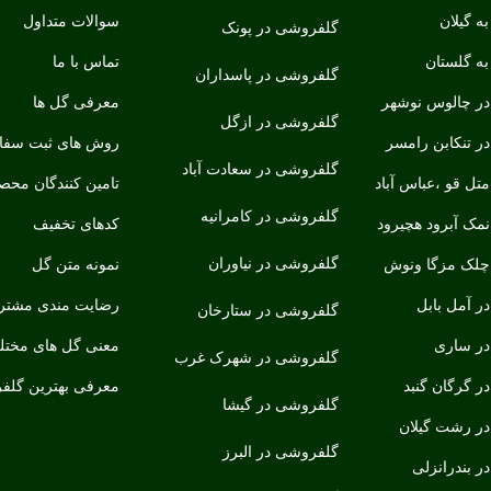
ه گیلان
سوالات متداول
گلفروشی در پونک
ه گلستان
تماس با ما
گلفروشی در پاسداران
ر چالوس نوشهر
معرفی گل ها
گلفروشی در ازگل
ر تنکابن رامسر
روش های ثبت سف
گلفروشی در سعادت آباد
ل قو ،عباس آباد
تامین کنندگان محص
گلفروشی در کامرانیه
مک آبرود هچیرود
کدهای تخفیف
گلفروشی در نیاوران
لک مزگا ونوش
نمونه متن گل
ر آمل بابل
رضایت مندی مشتری
گلفروشی در ستارخان
ر ساری
معنی گل های مخت
گلفروشی در شهرک غرب
 گرگان گنبد
معرفی بهترین گلف
گلفروشی در گیشا
ر رشت گیلان
گلفروشی در البرز
 بندرانزلی