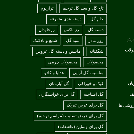
تاج گل و سبد گل ترحیم
تراریوم
جام گل
دسته بندی متفرقه
دسته گل
رز باکس
رزجاودان
ارش
روز مادر
سبد گل
شمع و بادکنک
ولات
شگفتانه
ماشین و دسته گل عروس
محصولات
محصولات چرمی
مناسبت گل آرایی
هدایا و کادو
ان
کیک و خوراکی
گل آپارتمان
لف
گل افتتاحیه
گل برای خواستگاری
گل برای عرض تبریک
روشی ها
گل برای عرض تسلیت (مراسم ترحیم)
گل برای ولنتاین (عاشقانه)