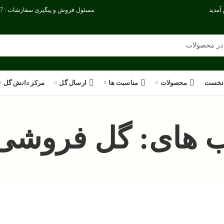
آمدید
مسئول فروش و پیگیری سفارشات : 09386186717
نخست
محصولات
مناسبت ها
ارسال گل
مرکز دانش گل
 های: گل فروشی 