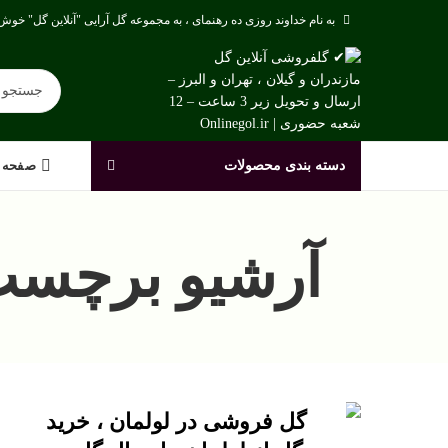
به نام خداوند روزی ده رهنمای ، به مجموعه گل آرایی "آنلاین گل" خوش 
دسته بندی محصولات
صفحه 
آرشیو برچسب
گل فروشی در لولمان ، خرید