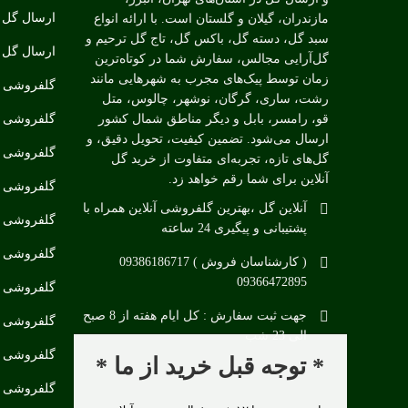
ارسال گل ب
مازندران، گیلان و گلستان است. با ارائه انواع
سبد گل، دسته گل، باکس گل، تاج گل ترحیم و
ارسال گل ب
گل‌آرایی مجالس، سفارش شما در کوتاه‌ترین
زمان توسط پیک‌های مجرب به شهرهایی مانند
گلفروشی د
رشت، ساری، گرگان، نوشهر، چالوس، متل
گلفروشی د
قو، رامسر، بابل و دیگر مناطق شمال کشور
ارسال می‌شود. تضمین کیفیت، تحویل دقیق، و
گلفروشی مت
گل‌های تازه، تجربه‌ای متفاوت از خرید گل
آنلاین برای شما رقم خواهد زد.
گلفروشی ن
آنلاین گل ،بهترین گلفروشی آنلاین همراه با
گلفروشی چ
پشتیبانی و پیگیری 24 ساعته
گلفروشی د
( کارشناسان فروش ) 09386186717
09366472895
گلفروشی د
جهت ثبت سفارش : کل ایام هفته از 8 صبح
گلفروشی در
الی 23 شب
گلفروشی د
* توجه قبل خرید از ما *
گلفروشی در