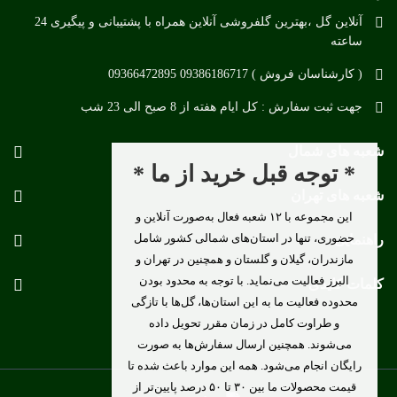
آنلاین گل ،بهترین گلفروشی آنلاین همراه با پشتیبانی و پیگیری 24
ساعته
( کارشناسان فروش ) 09386186717 09366472895
جهت ثبت سفارش : کل ایام هفته از 8 صبح الی 23 شب
شعبه های شمال
* توجه قبل خرید از ما *
شعبه های تهران
این مجموعه با ۱۲ شعبه فعال به‌صورت آنلاین و
حضوری، تنها در استان‌های شمالی کشور شامل
راهنمایی
مازندران، گیلان و گلستان و همچنین در تهران و
البرز فعالیت می‌نماید. با توجه به محدود بودن
کلمات کلیدی
محدوده فعالیت ما به این استان‌ها، گل‌ها با تازگی
و طراوت کامل در زمان مقرر تحویل داده
می‌شوند. همچنین ارسال سفارش‌ها به صورت
رایگان انجام می‌شود. همه این موارد باعث شده تا
قیمت محصولات ما بین ۳۰ تا ۵۰ درصد پایین‌تر از