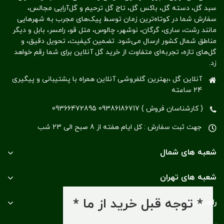
سبد گل، دسته گل، باکس گل، تاج گل ترحیم و گل‌آرایی مجالس،
سفارش شما در کوتاه‌ترین زمان توسط پیک‌های مجرب به شهرهایی
مانند رشت، ساری، گرگان، نوشهر، چالوس، متل قو، رامسر، بابل و دیگر
مناطق شمال کشور ارسال می‌شود. تضمین کیفیت، تحویل دقیق، و
گل‌های تازه، تجربه‌ای متفاوت از خرید گل آنلاین برای شما رقم خواهد
زد.
آنلاین گل ،بهترین گلفروشی آنلاین همراه با پشتیبانی و پیگیری
24 ساعته
( کارشناسان فروش ) 09386186717 09366472895
جهت ثبت سفارش : کل ایام هفته از 8 صبح الی 23 شب
شعبه های شمال
شعبه های تهران
* توجه قبل خرید از ما *
راهنمایی