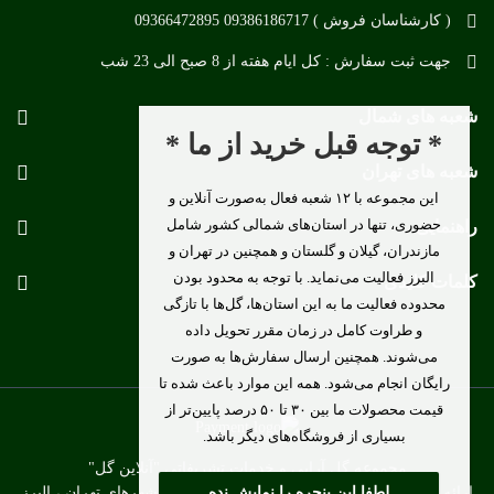
( کارشناسان فروش ) 09386186717 09366472895
جهت ثبت سفارش : کل ایام هفته از 8 صبح الی 23 شب
شعبه های شمال
* توجه قبل خرید از ما *
شعبه های تهران
این مجموعه با ۱۲ شعبه فعال به‌صورت آنلاین و
حضوری، تنها در استان‌های شمالی کشور شامل
راهنمایی
مازندران، گیلان و گلستان و همچنین در تهران و
البرز فعالیت می‌نماید. با توجه به محدود بودن
کلمات کلیدی
محدوده فعالیت ما به این استان‌ها، گل‌ها با تازگی
و طراوت کامل در زمان مقرر تحویل داده
می‌شوند. همچنین ارسال سفارش‌ها به صورت
رایگان انجام می‌شود. همه این موارد باعث شده تا
قیمت محصولات ما بین ۳۰ تا ۵۰ درصد پایین‌تر از
بسیاری از فروشگاه‌های دیگر باشد.
مجموعه گل آرایی و خدمات تشریفاتی "آنلاین گل"
ارائه دهنده خدمات گل آرایی و ارسال گل به کلیه شهرهای تهران ، البرز
لطفا این پنجره را نمایش نده